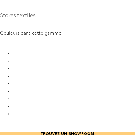
Stores textiles
Couleurs dans cette gamme
Kara 9855 Roman Blind
Kara 9856 Roman Blind
Kara 9857 Roman Blind
Kara 9858 Roman Blind
Kara 9859 Roman Blind
Kara 9860 Roman Blind
Kara 9861 Roman Blind
Kara 9862 Roman Blind
Kara 9863 Roman Blind
TROUVEZ UN SHOWROOM