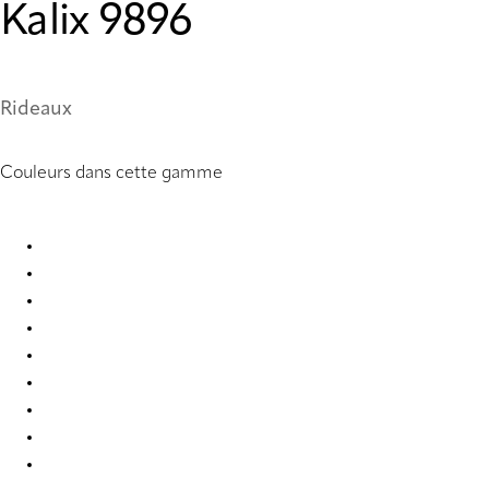
Kalix 9896
Rideaux
Couleurs dans cette gamme
Kalix 8936 Curtains
Kalix 8938 Curtains
Kalix 8943 Curtains
Kalix 8961 Curtains
Kalix 8963 Curtains
Kalix 8967 Curtains
Kalix 9893 Curtains
Kalix 9894 Curtains
Kalix 9895 Curtains