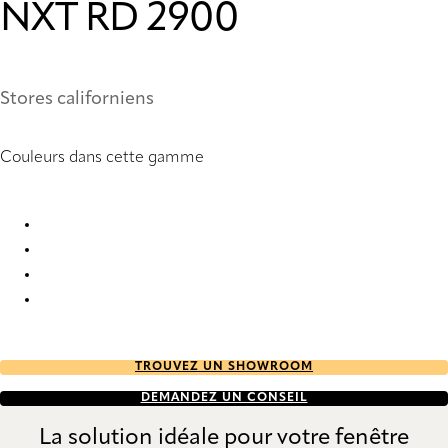
NXT RD 2900
Stores californiens
Couleurs dans cette gamme
GreenScreen Sea-Tex® NXT RD 2899 Vertical Blind
GreenScreen Sea-Tex® NXT RD 2900 Vertical Blind
GreenScreen Sea-Tex® NXT RD 2901 Vertical Blind
GreenScreen Sea-Tex® NXT RD 2902 Vertical Blind
TROUVEZ UN SHOWROOM
DEMANDEZ UN CONSEIL
La solution idéale pour votre fenêtre