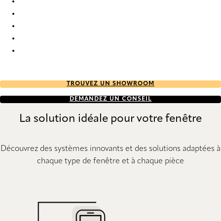
Eternal Re-Life 9850 Curtains
Eternal Re-Life 9851 Curtains
Eternal Re-Life 9852 Curtains
Eternal Re-Life 9853 Curtains
Eternal Re-Life 9854 Curtains
TROUVEZ UN SHOWROOM
DEMANDEZ UN CONSEIL
La solution idéale pour votre fenêtre
Découvrez des systèmes innovants et des solutions adaptées à
chaque type de fenêtre et à chaque pièce