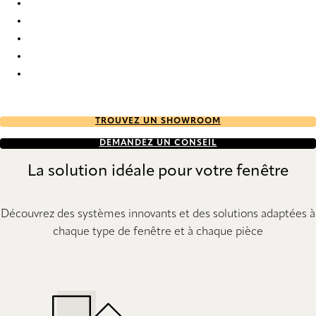
Esterno RD 6866 Roller Blind
Esterno RD 6867 Roller Blind
Esterno RD 7519 Roller Blind
Esterno RD 7520 Roller Blind
Esterno RD 7521 Roller Blind
TROUVEZ UN SHOWROOM
DEMANDEZ UN CONSEIL
La solution idéale pour votre fenêtre
Découvrez des systèmes innovants et des solutions adaptées à
chaque type de fenêtre et à chaque pièce