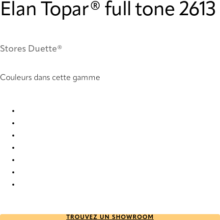
Elan Topar® full tone 2613
Stores Duette®
Couleurs dans cette gamme
Elan Topar® full tone 2611 Duette
Elan Topar® full tone 2612 Duette
Elan Topar® full tone 2613 Duette
Elan Topar® full tone 2614 Duette
Elan Topar® full tone 2615 Duette
Elan Topar® full tone 2616 Duette
Elan Topar® full tone 2617 Duette
TROUVEZ UN SHOWROOM