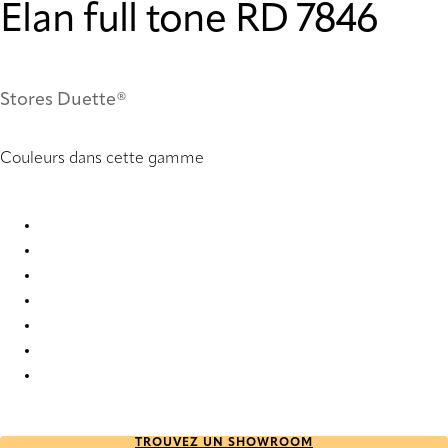
Elan full tone RD 7846
Stores Duette®
Couleurs dans cette gamme
Elan full tone RD 1027 Duette
Elan full tone RD 2400 Duette
Elan full tone RD 2402 Duette
Elan full tone RD 7846 Duette
Elan full tone RD 7848 Duette
Elan full tone RD 7850 Duette
Elan full tone RD 7852 Duette
TROUVEZ UN SHOWROOM