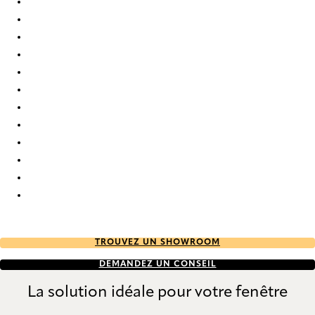
Elan duo tone RD 7854 Duette
Elan duo tone RD 7858 Duette
Elan duo tone RD 7861 Duette
Elan duo tone RD 7863 Duette
Elan duo tone RD 7871 Duette
Elan duo tone RD 9324 Duette
Elan duo tone RD 9325 Duette
Elan duo tone RD 9328 Duette
Elan duo tone RD 9331 Duette
Elan duo tone RD 9332 Duette
Elan duo tone RD 9336 Duette
Elan duo tone RD 9655 Duette
TROUVEZ UN SHOWROOM
DEMANDEZ UN CONSEIL
La solution idéale pour votre fenêtre