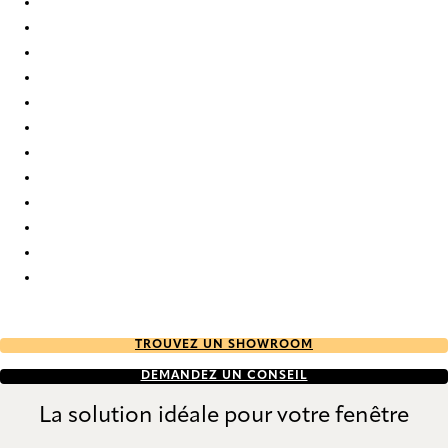
Elan duo tone 7746 Duette
Elan duo tone 7752 Duette
Elan duo tone 7763 Duette
Elan duo tone 7765 Duette
Elan duo tone 803 Duette
Elan duo tone 841 Duette
Elan duo tone 843 Duette
Elan duo tone 9311 Duette
Elan duo tone 9317 Duette
Elan duo tone 9322 Duette
Elan duo tone 9354 Duette
Elan duo tone 9651 Duette
TROUVEZ UN SHOWROOM
DEMANDEZ UN CONSEIL
La solution idéale pour votre fenêtre