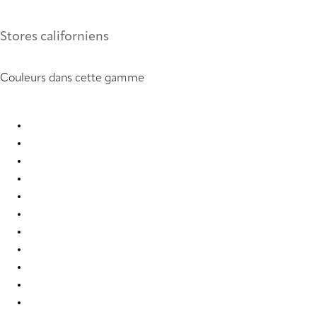
Stores californiens
Couleurs dans cette gamme
Dense 2867 Vertical Blind
Dense 2868 Vertical Blind
Dense 6671 Vertical Blind
Dense 6672 Vertical Blind
Dense 6673 Vertical Blind
Dense 6674 Vertical Blind
Dense 6675 Vertical Blind
Dense 6676 Vertical Blind
Dense 6677 Vertical Blind
Dense 9190 Vertical Blind
Dense 9191 Vertical Blind