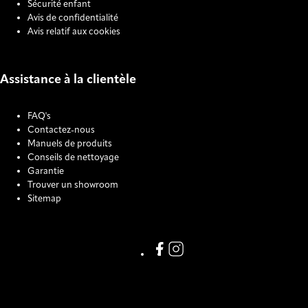
Sécurité enfant
Avis de confidentialité
Avis relatif aux cookies
Assistance à la clientèle
FAQ's
Contactez-nous
Manuels de produits
Conseils de nettoyage
Garantie
Trouver un showroom
Sitemap
COOKIE SETTINGS
Link missing Display text from
Link missing Display text f
123