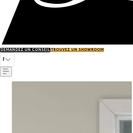
DEMANDEZ UN CONSEIL
TROUVEZ UN SHOWROOM
Menu
FR
Go to item 0