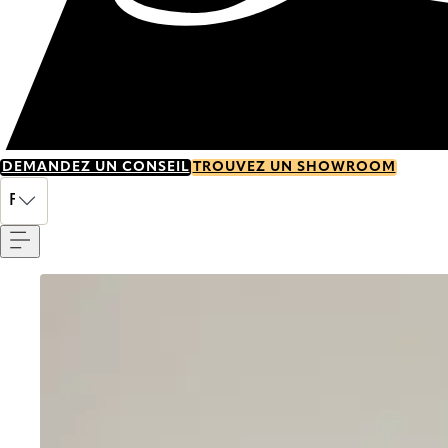
DEMANDEZ UN CONSEIL
TROUVEZ UN SHOWROOM
Menu
FR
Go to item 0