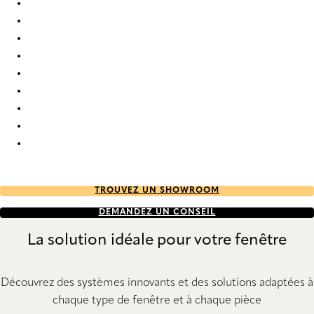
Crêpe FR Re-Life 1617 Pleated Blind
Crêpe FR Re-Life 1618 Pleated Blind
Crêpe FR Re-Life 1619 Pleated Blind
Crêpe FR Re-Life 1620 Pleated Blind
Crêpe FR Re-Life 1621 Pleated Blind
Crêpe FR Re-Life 1622 Pleated Blind
Crêpe FR Re-Life 1623 Pleated Blind
Crêpe FR Re-Life 1624 Pleated Blind
Crêpe FR Re-Life 1625 Pleated Blind
TROUVEZ UN SHOWROOM
DEMANDEZ UN CONSEIL
La solution idéale pour votre fenêtre
Découvrez des systèmes innovants et des solutions adaptées à
chaque type de fenêtre et à chaque pièce